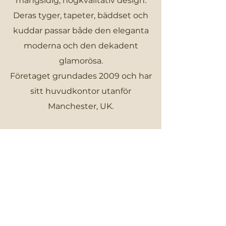
mångsidig, högkvalitativ design.
Deras tyger, tapeter, bäddset och
kuddar passar både den eleganta
moderna och den dekadent
glamorösa.
Företaget grundades 2009 och har
sitt huvudkontor utanför
Manchester, UK.
Återförsäljare? Logga in här för att
beställa Clarke & Clarke.
LOGGA IN