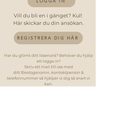
LOGGA IN
Vill du bli en i gänget? Kul!
Här skickar du din ansökan.
REGISTRERA DIG HÄR
Har du glömt ditt lösenord? Behöver du hjälp
att logga in?
Skriv ett mail till oss med
ditt
företagsnamn
,
kontaktperson
&
telefonnummer
så hjälper vi dig så snart vi
kan.